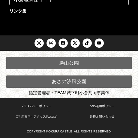
リンク集
I
T
F
X
T
Y
n
h
a
-
i
o
s
r
c
t
k
u
t
e
e
w
t
t
a
a
b
i
o
u
勝山公園
g
d
o
t
k
b
r
s
o
t
e
a
k
e
m
r
あさの汐風公園
指定管理者：TEAM城下町小倉共同事業体
プライバシーポリシー
SNS運用ポリシー
ご利用案内・アクセス(Access)
各種お問い合わせ
COPYRIGHT KOKURA CASTLE. ALL RIGHTS RESERVED.