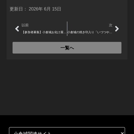
更新日：
2026年 6月 15日
Prev
Next
以前
次
【参加者募集】小倉城お化け屋敷～小倉城に眠る五つの記憶～開催！【2025年8月】
小倉城の焼き印入り「いづつや饅頭」が登場 8月29日（金）より3日間限定販売
一覧へ