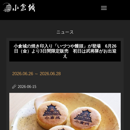
内
容
を
ス
キ
ニュース
ッ
プ
小倉城の焼き印入り「いづつや饅頭」が登場 6月26
日（金）より3日間限定販売 初日は武将隊がお出迎
え
2026.06.26 ～ 2026.06.28
2026-06-15