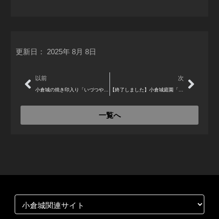
更新日：
2025年 8月 8日
Prev
Next
以前
次
小倉城の焼き印入り「いづつや饅頭」が登場 6月26日（金）より3日間限定販売 初日は武将隊がお出迎え
【終了しました】小倉城庭園「表千家こども茶会」（2025年8月31日）
一覧へ