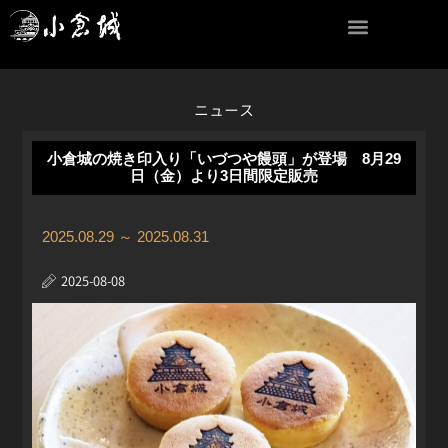
内
容
を
ス
キ
ニュース
ッ
プ
小倉城の焼き印入り「いづつや饅頭」が登場 8月29
日（金）より3日間限定販売
2025.08.29 ～ 2025.08.31
2025-08-08