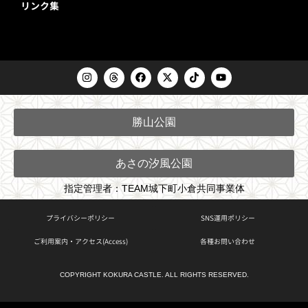
リンク集
I
T
F
X
T
Y
n
h
a
-
i
o
s
r
c
t
k
u
t
e
e
w
t
t
a
a
b
i
o
u
勝山公園
g
d
o
t
k
b
r
s
o
t
e
a
k
e
m
r
あさの汐風公園
指定管理者：TEAM城下町小倉共同事業体
プライバシーポリシー
SNS運用ポリシー
ご利用案内・アクセス(Access)
各種お問い合わせ
COPYRIGHT KOKURA CASTLE. ALL RIGHTS RESERVED.