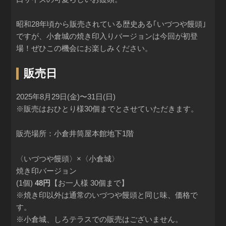
昭和28年頃から販売されている歴史ある｢いづつや饅頭｣
ですが、小倉城の焼き印入りバージョンは今回が初登
場！ぜひこの機会にお楽しみください。
販売日
2025年8月29日(金)〜31日(日)
※販売はおひとり様30個までとさせていただきます。
販売場所：小倉井筒屋本館地下1階
〈いづつや饅頭〉×〈小倉城〉
焼き印バージョン
(1個)
48円
【お一人様 30個まで】
※焼き印以外は通常のいづつや饅頭と同じ味、価格で
す。
※小倉城、しろテラスでの販売はございません。