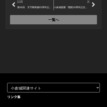
Prev
Next
以前
次
第66回 天守閣再建65周年記念 小倉お城まつり 出演者大募集！！
小倉城庭園「開館26周年記念市民茶会」
一覧へ
リンク集