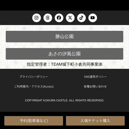
I
T
F
X
T
Y
n
h
a
-
i
o
s
r
c
t
k
u
t
e
e
w
t
t
a
a
b
i
o
u
勝山公園
g
d
o
t
k
b
r
s
o
t
e
a
k
e
m
r
あさの汐風公園
指定管理者：TEAM城下町小倉共同事業体
プライバシーポリシー
SNS運用ポリシー
ご利用案内・アクセス(Access)
各種お問い合わせ
COPYRIGHT KOKURA CASTLE. ALL RIGHTS RESERVED.
予約(駐車場など)
入場チケット購入