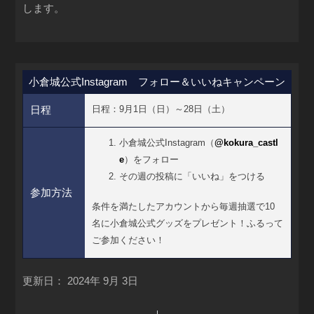
します。
小倉城公式Instagram フォロー＆いいねキャンペーン
日程：
9
月
1
日（日）～
28
日（土）
日程
小倉城公式Instagram（
@kokura_castl
e
）をフォロー
その週の投稿に「いいね」をつける
参加方法
条件を満たしたアカウントから毎週抽選で10
名に小倉城公式グッズをプレゼント！ふるって
ご参加ください！
更新日：
2024年 9月 3日