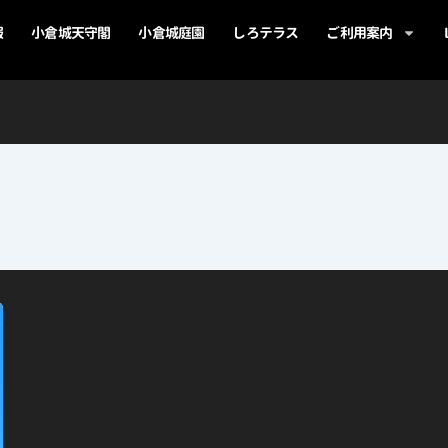
報
小倉城天守閣
小倉城庭園
しろテラス
ご利用案内