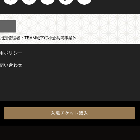
h
a
-
i
o
r
c
t
k
u
e
e
w
t
t
a
b
i
o
u
d
o
t
k
b
s
o
t
e
指定管理者：TEAM城下町小倉共同事業体
k
e
運用ポリシー
r
問い合わせ
入場チケット購入