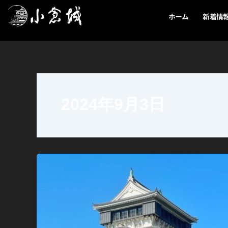
内
ホーム
新着情
容
を
ス
キ
ッ
プ
2024年9月3日