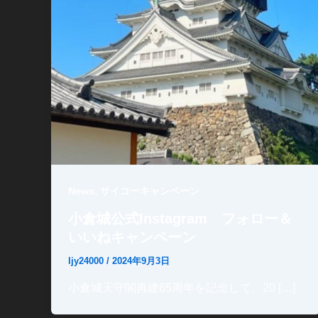
,
News
サイコーキャンペーン
小倉城公式Instagram フォロー＆
いいねキャンペーン
ljy24000
/
2024年9月3日
小倉城天守閣再建65周年を記念して、20 […]