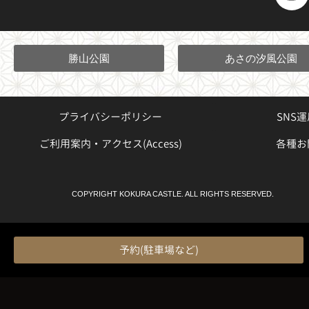
n
s
t
a
勝山公園
あさの汐風公園
g
r
a
プライバシーポリシー
SNS
m
ご利用案内・アクセス(Access)
各種お
COPYRIGHT KOKURA CASTLE. ALL RIGHTS RESERVED.
予約(駐車場など)