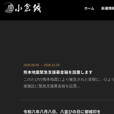
内
ホーム
新着情
容
を
ス
キ
ッ
プ
2026.08.05 ～ 2026.10.18
熊本地震緊急支援募金箱を設置します
このたびの熊本地震により被災された皆様に、心より
連施設に緊急支援募金箱を設置...
令和八年八月八日、八並びの日に御城印を