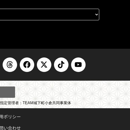
T
F
X
T
Y
h
a
-
i
o
r
c
t
k
u
e
e
w
t
t
a
b
i
o
u
d
o
t
k
b
s
o
t
e
指定管理者：TEAM城下町小倉共同事業体
k
e
運用ポリシー
r
問い合わせ