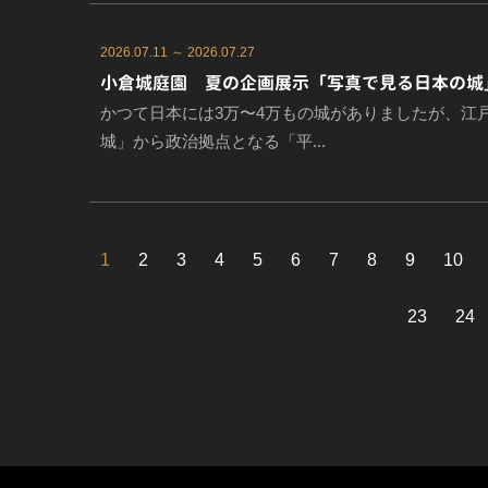
2026.07.11 ～ 2026.07.27
小倉城庭園 夏の企画展示「写真で見る日本の城」
かつて日本には3万〜4万もの城がありましたが、江
城」から政治拠点となる「平...
1
2
3
4
5
6
7
8
9
10
23
24