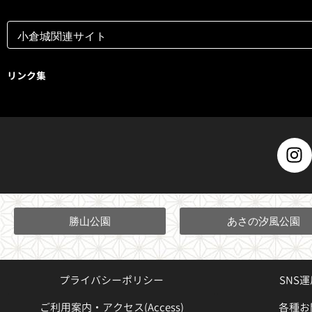
リンク集
I
n
s
t
a
勝山公園
あさの汐風公園
g
r
a
プライバシーポリシー
SNS
m
ご利用案内・アクセス(Access)
各種お