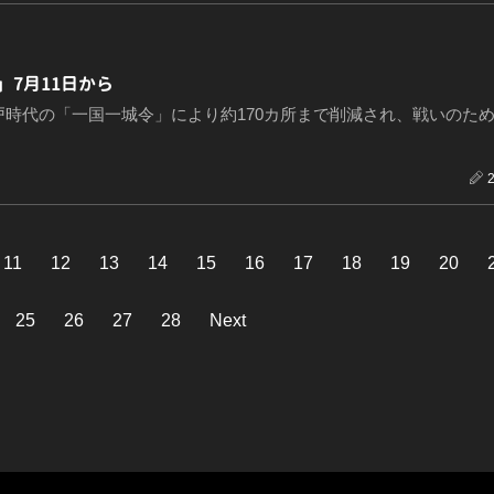
7月11日から
戸時代の「一国一城令」により約170カ所まで削減され、戦いのた
11
12
13
14
15
16
17
18
19
20
25
26
27
28
Next