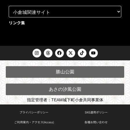
リンク集
I
T
F
X
T
Y
n
h
a
-
i
o
s
r
c
t
k
u
t
e
e
w
t
t
a
a
b
i
o
u
勝山公園
g
d
o
t
k
b
r
s
o
t
e
a
k
e
m
r
あさの汐風公園
指定管理者：TEAM城下町小倉共同事業体
プライバシーポリシー
SNS運用ポリシー
ご利用案内・アクセス(Access)
各種お問い合わせ