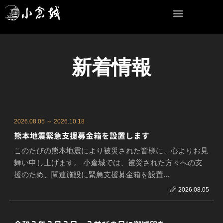
内
容
を
ス
キ
新着情報
ッ
プ
2026.08.05 ～ 2026.10.18
熊本地震緊急支援募金箱を設置します
このたびの熊本地震により被災された皆様に、心よりお見
舞い申し上げます。 小倉城では、被災された方々への支
援のため、関連施設に緊急支援募金箱を設置...
2026.08.05