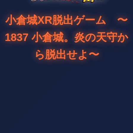
小倉城XR脱出ゲーム 〜
1837 小倉城。炎の天守か
ら脱出せよ〜