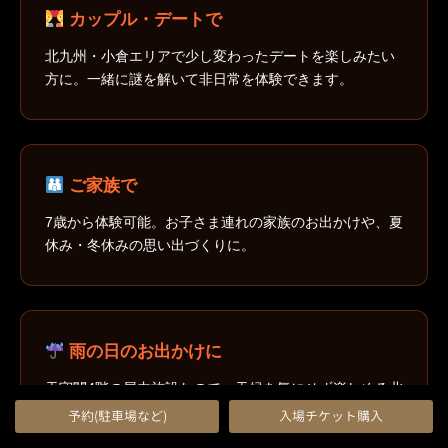
カップル・デートで
北九州・小倉エリアで少し変わったデートを楽しみたい
方に。一緒に謎を解いて非日常を体験できます。
ご家族で
7歳から体験可能。お子さま連れの家族のお出かけや、夏
休み・冬休みの思い出づくりに。
雨の日のお出かけに
天守閣4階の屋内施設なので、天候を気にせず楽しめる北
九州の室内アクティビティです。
予約(駐車場など)
入場チケット購入