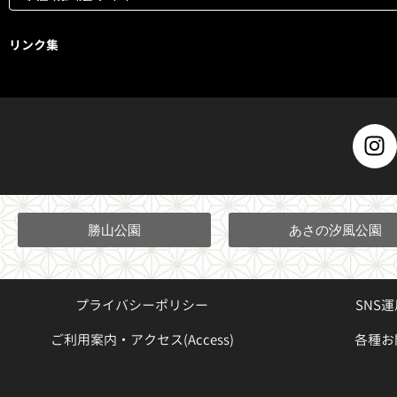
リンク集
I
n
s
t
a
勝山公園
あさの汐風公園
g
r
a
プライバシーポリシー
SNS
m
ご利用案内・アクセス(Access)
各種お