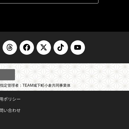
T
F
X
T
Y
h
a
-
i
o
r
c
t
k
u
e
e
w
t
t
a
b
i
o
u
d
o
t
k
b
s
o
t
e
指定管理者：TEAM城下町小倉共同事業体
k
e
運用ポリシー
r
問い合わせ