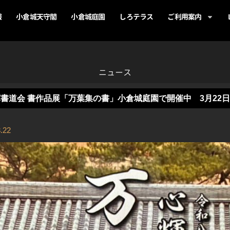
報
小倉城天守閣
小倉城庭園
しろテラス
ご利用案内
ニュース
書道会 書作品展「万葉集の書」小倉城庭園で開催中 3月22
.22