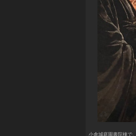
小倉城庭園書院棟で