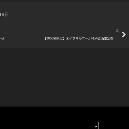
 19日
Ne
次
ール
【3000枚限定】エイプリルフール特別企画限定御城印プレゼント