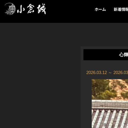
内
ホーム
新着情
容
を
ス
キ
ッ
プ
心輝
2026.03.12 ～ 2026.03