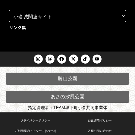
リンク集
I
T
F
X
T
Y
n
h
a
-
i
o
s
r
c
t
k
u
t
e
e
w
t
t
a
a
b
i
o
u
勝山公園
g
d
o
t
k
b
r
s
o
t
e
a
k
e
m
r
あさの汐風公園
指定管理者：TEAM城下町小倉共同事業体
プライバシーポリシー
SNS運用ポリシー
ご利用案内・アクセス(Access)
各種お問い合わせ