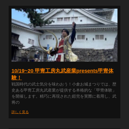
10/19~20 甲冑工房丸武産業presents甲冑体
験！
戦国時代の武士気分を味わおう！小倉お城まつりでは、歴
史ある甲冑工房丸武産業が提供する本格的な「甲冑体験」
を開催します。精巧に再現された鎧兜を実際に着用し、武
将の
詳しく見る