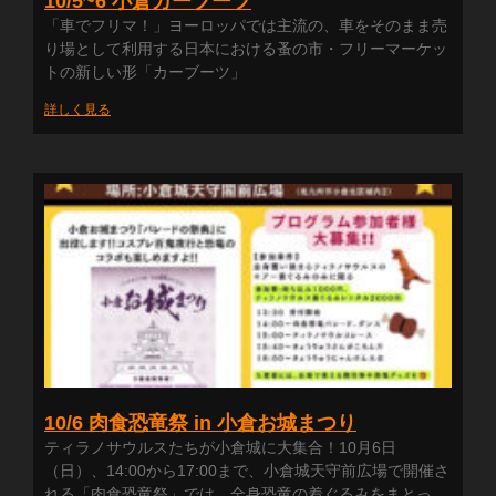
10/5~6 小倉カーブーツ
​「車でフリマ！」ヨーロッパでは主流の、車をそのまま売
り場として利用する日本における蚤の市・フリーマーケッ
トの新しい形「カーブーツ」
詳しく見る
10/6 肉食恐竜祭 in 小倉お城まつり
ティラノサウルスたちが小倉城に大集合！10月6日
（日）、14:00から17:00まで、小倉城天守前広場で開催さ
れる「肉食恐竜祭」では、全身恐竜の着ぐるみをまとっ