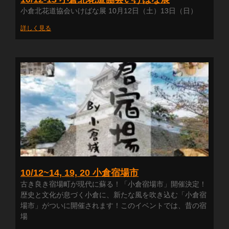
小倉北花道協会いけばな展 10月12日（土）13日（日）
詳しく見る
10/12~14, 19, 20 小倉宿場市
古き良き宿場町が現代に蘇る！「小倉宿場市」開催決定！
歴史と文化が息づく小倉に、新たな風を吹き込む「小倉宿
場市」がついに開催されます！このイベントでは、昔の宿
場