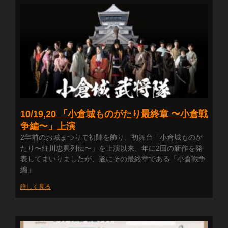
10/19,20 「小倉城ものがたり最終章 〜小倉戦
争編〜」上演
2年前のお城まつりで初陣を飾り、初舞台「小倉城ものが
たり〜細川忠興列伝〜」を上演以来、年に2回の新作を発
表してまいりましたが、遂にその最終章である「小倉戦争
編」
詳しく見る