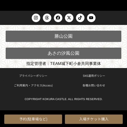
I
T
F
X
T
Y
n
h
a
-
i
o
s
r
c
t
k
u
t
e
e
w
t
t
a
a
b
i
o
u
勝山公園
g
d
o
t
k
b
r
s
o
t
e
a
k
e
m
r
あさの汐風公園
指定管理者：TEAM城下町小倉共同事業体
プライバシーポリシー
SNS運用ポリシー
ご利用案内・アクセス(Access)
各種お問い合わせ
COPYRIGHT KOKURA CASTLE. ALL RIGHTS RESERVED.
予約(駐車場など)
入場チケット購入