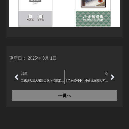
更新日：
2025年 9月 1日
Prev
Next
以前
次
二施設共通入場券ご購入で限定「ミニ御城印」をプレゼント なくなり次第終了
【予約受付中】小倉城庭園のアフタヌーンティー（2025年秋）
一覧へ