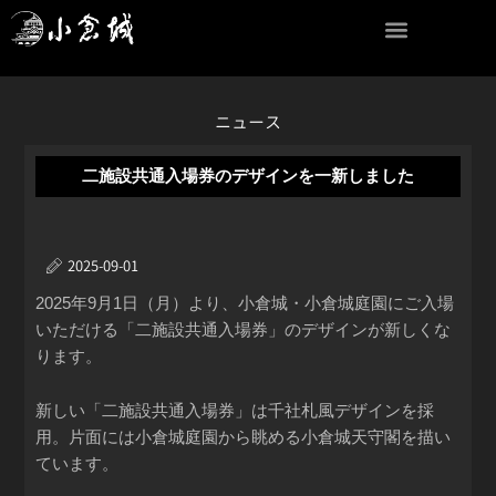
内
容
を
ス
キ
ニュース
ッ
プ
二施設共通入場券のデザインを一新しました
2025-09-01
2025年9月1日（月）より、小倉城・小倉城庭園にご入場
いただける「二施設共通入場券」のデザインが新しくな
ります。
新しい「二施設共通入場券」は千社札風デザインを採
用。片面には小倉城庭園から眺める小倉城天守閣を描い
ています。