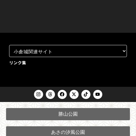
リンク集
I
T
F
X
T
Y
n
h
a
-
i
o
s
r
c
t
k
u
t
e
e
w
t
t
a
a
b
i
o
u
勝山公園
g
d
o
t
k
b
r
s
o
t
e
a
k
e
m
r
あさの汐風公園