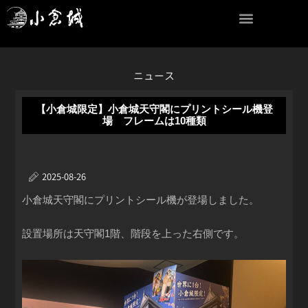
内
容
を
ス
キ
ニュース
ッ
プ
【小倉城限定】小倉城天守閣にプリントシール機登
場 フレームは10種類
2025-08-26
小倉城天守閣にプリントシール機が登場しました。
設置場所は天守閣1階、階段を上った右側です。