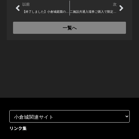
Prev
Next
以前
次
【終了しました】小倉城庭園の開館を記念して「市民茶会」を開催（2025年9月15日）
二施設共通入場券ご購入で限定「ミニ御城印」をプレゼント なくなり次第終了
一覧へ
リンク集