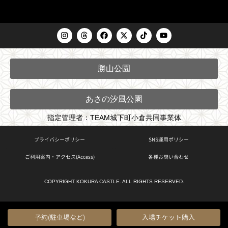
I
T
F
X
T
Y
n
h
a
-
i
o
s
r
c
t
k
u
t
e
e
w
t
t
a
a
b
i
o
u
勝山公園
g
d
o
t
k
b
r
s
o
t
e
a
k
e
m
r
あさの汐風公園
指定管理者：TEAM城下町小倉共同事業体
プライバシーポリシー
SNS運用ポリシー
ご利用案内・アクセス(Access)
各種お問い合わせ
COPYRIGHT KOKURA CASTLE. ALL RIGHTS RESERVED.
予約(駐車場など)
入場チケット購入