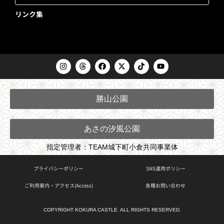
リンク集
I
T
F
X
T
Y
n
h
a
-
i
o
s
r
c
t
k
u
t
e
e
w
t
t
a
a
b
i
o
u
勝山公園
g
d
o
t
k
b
r
s
o
t
e
a
k
e
m
r
あさの汐風公園
指定管理者：TEAM城下町小倉共同事業体
プライバシーポリシー
SNS運用ポリシー
ご利用案内・アクセス(Access)
各種お問い合わせ
COPYRIGHT KOKURA CASTLE. ALL RIGHTS RESERVED.