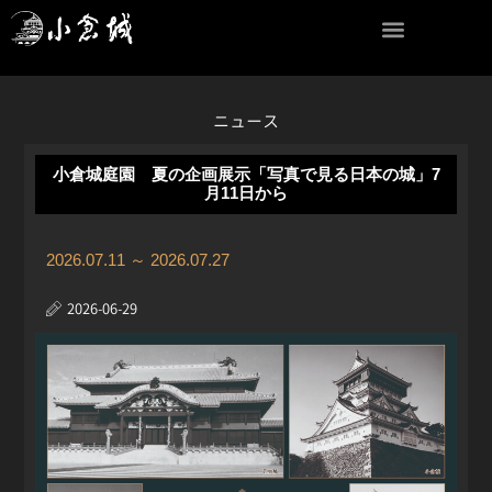
内
容
を
ス
キ
ニュース
ッ
プ
小倉城庭園 夏の企画展示「写真で見る日本の城」7
月11日から
2026.07.11 ～ 2026.07.27
2026-06-29