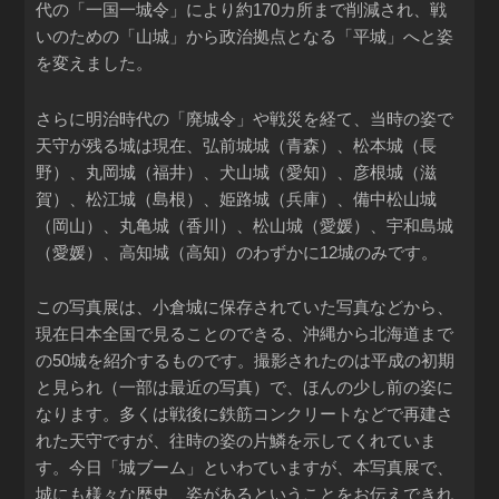
代の「一国一城令」により約170カ所まで削減され、戦
いのための「山城」から政治拠点となる「平城」へと姿
を変えました。
さらに明治時代の「廃城令」や戦災を経て、当時の姿で
天守が残る城は現在、弘前城城（青森）、松本城（長
野）、丸岡城（福井）、犬山城（愛知）、彦根城（滋
賀）、松江城（島根）、姫路城（兵庫）、備中松山城
（岡山）、丸亀城（香川）、松山城（愛媛）、宇和島城
（愛媛）、高知城（高知）のわずかに12城のみです。
この写真展は、小倉城に保存されていた写真などから、
現在日本全国で見ることのできる、沖縄から北海道まで
の50城を紹介するものです。撮影されたのは平成の初期
と見られ（一部は最近の写真）で、ほんの少し前の姿に
なります。多くは戦後に鉄筋コンクリートなどで再建さ
れた天守ですが、往時の姿の片鱗を示してくれていま
す。今日「城ブーム」といわていますが、本写真展で、
城にも様々な歴史、姿があるということをお伝えできれ