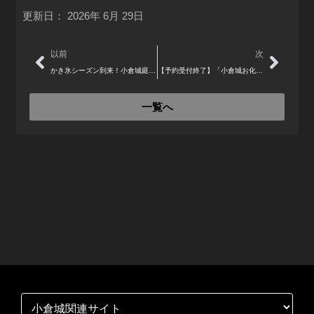
更新日：
2026年 6月 29日
Prev
Next
以前
次
かき氷シーズン到来！小倉城庭園の立礼席で「抹茶づくしのかき氷」が登場 7月1日から
【予約受付終了】「小倉城お化け屋敷 2026 〜散りぬべき時〜」7月31日から開催
一覧へ