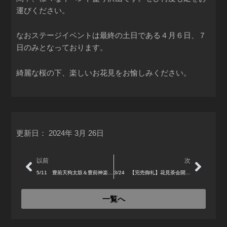
運びください。
なおステージイベントは最終の土日である４月６日、７
日のみとなっております。
綺麗な桜の下、楽しいお花見をお愉しみください。
更新日：
2024年 3月 26日
Prev
Next
以前
次
5/11 豊前天狗太鼓＆豊前神楽集団「若楽」 小倉城公演
3/24 【完売御礼】花見茶会開催 チケット販売開始
一覧へ