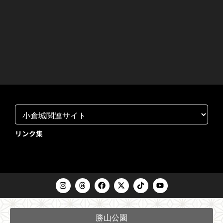
リンク集
I
T
F
X
T
Y
n
h
a
-
i
o
s
r
c
t
k
u
t
e
e
w
t
t
a
a
b
i
o
u
勝山公園
g
d
o
t
k
b