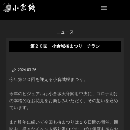
内
容
を
ス
キ
ニュース
ッ
プ
第２０回 小倉城桜まつり チラシ
2024-03-26
今年第２０回を迎える小倉城桜まつり。
今年のビジュアルは小倉城天守閣を中央に、コロナ明け
の本格的なお花見をお楽しみいただく、その想いを込め
ています。
また昨年に続いて今回も桜まつりは１６日間の開催。期
間中、様々なイベント盛り沢山です。ぜひ何度も足をお