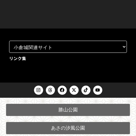
リンク集
I
T
F
X
T
Y
n
h
a
-
i
o
s
r
c
t
k
u
t
e
e
w
t
t
a
a
b
i
o
u
勝山公園
g
d
o
t
k
b
r
s
o
t
e
a
k
e
m
r
あさの汐風公園