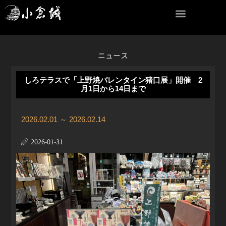
内
容
を
ス
キ
ニュース
ッ
プ
しろテラスで「上野焼バレンタイン猪口展」開催 2
月1日から14日まで
2026.02.01 ～ 2026.02.14
2026-01-31