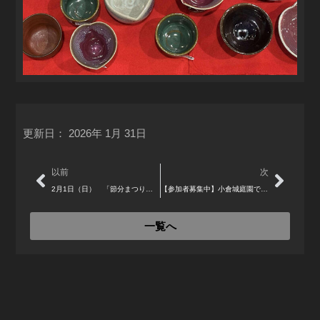
更新日：
2026年 1月 31日
Prev
Next
以前
次
2月1日（日） 「節分まつり」開催 歴史の道で豆まき＆しろテラスでガラポン抽選会
【参加者募集中】小倉城庭園で花見茶会 春の訪れを感じる3月22日に開催
一覧へ