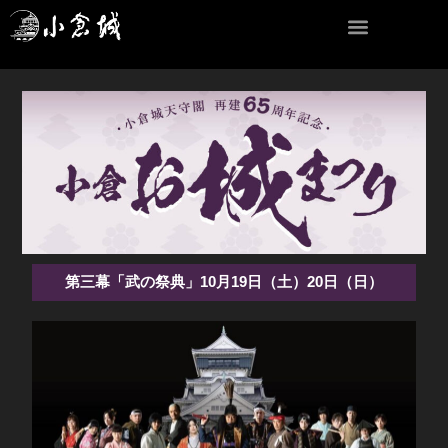
内
容
を
ス
キ
ッ
プ
第三幕「武の祭典」10月19日（土）20日（日）