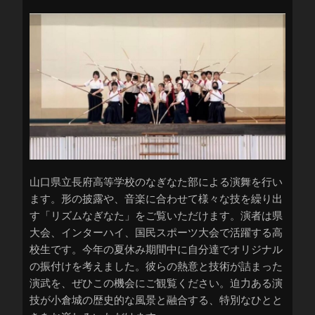
山口県立長府高等学校のなぎなた部による演舞を行い
ます。形の披露や、音楽に合わせて様々な技を繰り出
す「リズムなぎなた」をご覧いただけます。演者は県
大会、インターハイ、国民スポーツ大会で活躍する高
校生です。今年の夏休み期間中に自分達でオリジナル
の振付けを考えました。彼らの熱意と技術が詰まった
演武を、ぜひこの機会にご観覧ください。迫力ある演
技が小倉城の歴史的な風景と融合する、特別なひとと