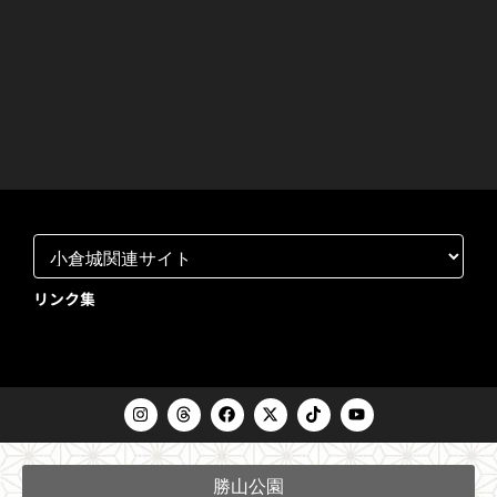
リンク集
I
T
F
X
T
Y
n
h
a
-
i
o
s
r
c
t
k
u
t
e
e
w
t
t
a
a
b
i
o
u
勝山公園
g
d
o
t
k
b