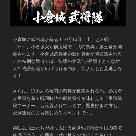
小倉城に武の魂が蘇る！10月19日（土）と20日
（日）、小倉城天守前広場で「武の祭典」第三幕が開
催されます。小倉城武将隊の新作舞台が初披露される
この特別な舞台では、待望の第5話が登場！どんな壮
大な物語が繰り広げられるのか、皆さんもお見逃しな
く！
さらに、迫力ある薙刀の演舞が披露される他、参加者
が甲冑を着て戦国時代の武将気分を味わえる「甲冑体
験コーナー」も設置されています。歴史好きの方も、
家族連れの方も楽しめるイベントです。
勇壮な武士たちが繰り広げる熱き戦の舞台を目の前で
体感できるこの機会、ぜひ足をお運びください！