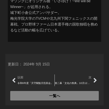
マソングにオリジナル曲「いざゆけ！~We will be
Winner~」が起用される。
城下町小倉公式アンバサダー。
梅光学院大学のTVCMや北九州下関フェニックスの開
幕戦、プロ野球ファーム日本選手権の国歌独唱を務め
るなど活動の幅を広げている。
更新日：
2024年 9月 15日
Prev
Next
以前
次
令和6年度「天守閣観月煎茶会」
第二幕「文化の祭典」10月12日(土)13日(日)14日(月祝)
一覧へ