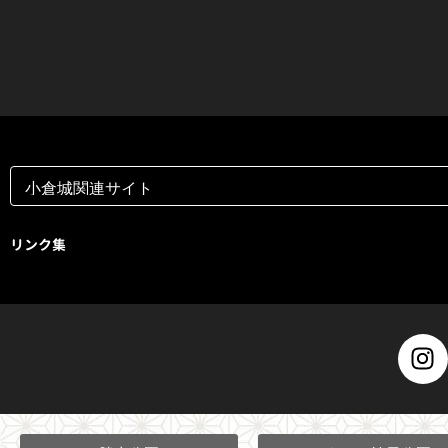
リンク集
I
n
s
t
a