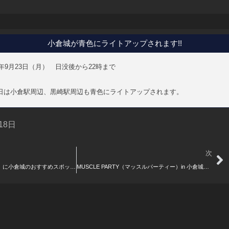
小倉城が青色にライトアップされます!!
年
9
月
23
日（月） 日
没後から
22
時まで
日は小倉駅周辺、黒崎駅周辺も青色にライトアップされます。
 18日
Ne
次
【再掲】「縁結び大学」に小倉城のおすすめスポットが紹介されました
MUSCLE PARTY（マッスルパーティー）in 小倉城天守閣