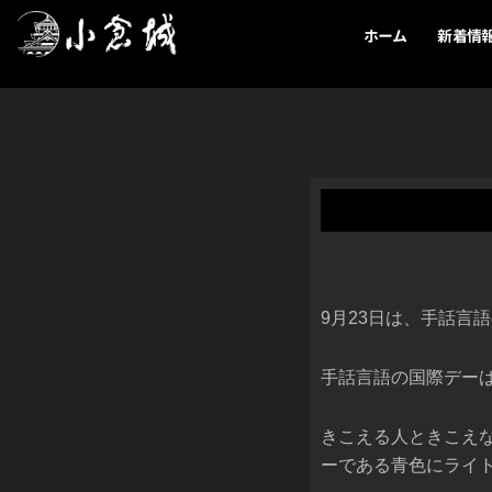
内
ホーム
新着情
容
を
ス
キ
ッ
プ
9月23日は、手話言
手話言語の国際デーは
きこえる人ときこえ
ーである青色にライ