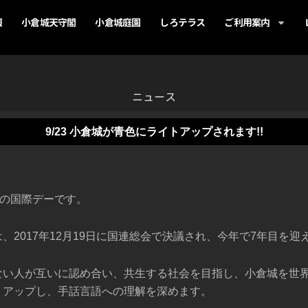
報
小倉城天守閣
小倉城庭園
しろテラス
ご利用案内
ニュース
9/23 小倉城が青色にライトアップされます!!
語の国際デーです。
、2017年12月19日に国連総会で決議され、今年で7年目を迎
ない人が互いに認め合い、共生する社会を目指し、小倉城を世
トアップし、手話言語への理解を深めます。