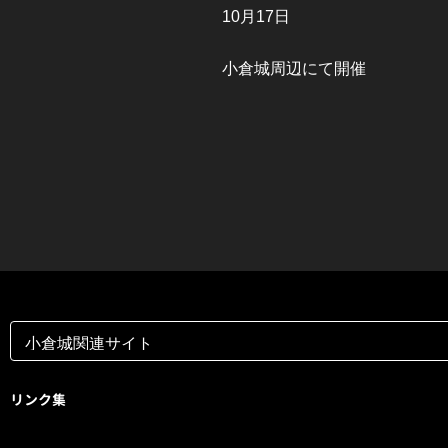
10
月
17
日
小倉城周辺にて開催
リンク集