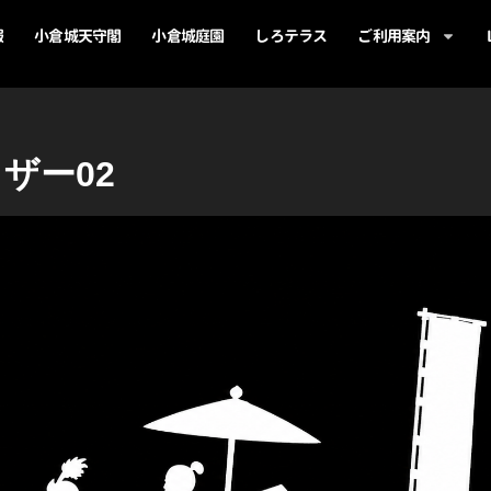
報
小倉城天守閣
小倉城庭園
しろテラス
ご利用案内
ザー02