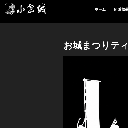
内
ホーム
新着情
容
を
ス
キ
ッ
お城まつりティ
プ