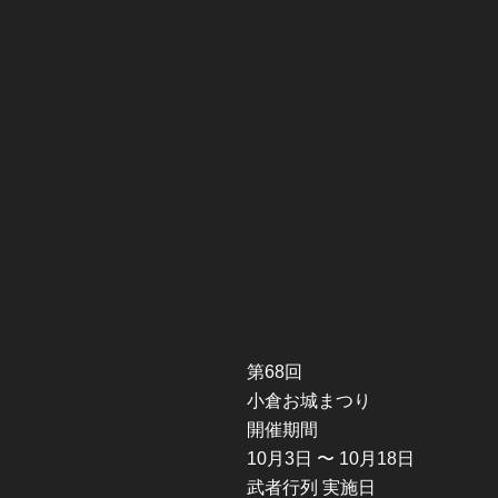
第
68
回
小倉お城まつり
開催期間
10
月
3
日 〜
10
月
18
日
武者行列 実施日