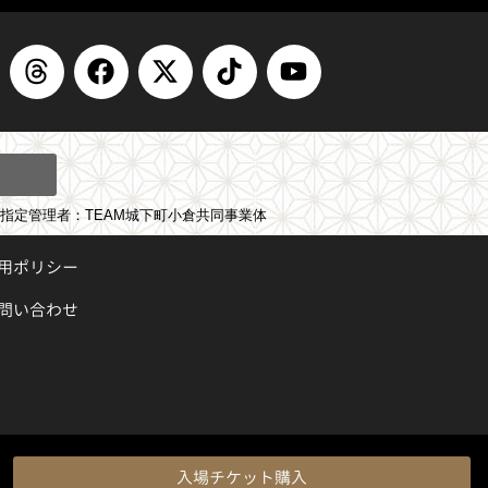
T
F
X
T
Y
h
a
-
i
o
r
c
t
k
u
e
e
w
t
t
a
b
i
o
u
d
o
t
k
b
s
o
t
e
指定管理者：TEAM城下町小倉共同事業体
k
e
運用ポリシー
r
問い合わせ
入場チケット購入