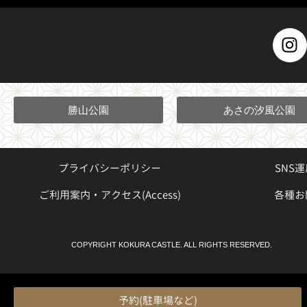
I
n
s
t
a
勝山公園
あさの汐風公園
g
r
a
プライバシーポリシー
SNS
m
ご利用案内・アクセス(Access)
各種お
COPYRIGHT KOKURA CASTLE. ALL RIGHTS RESERVED.
予約(駐車場など)